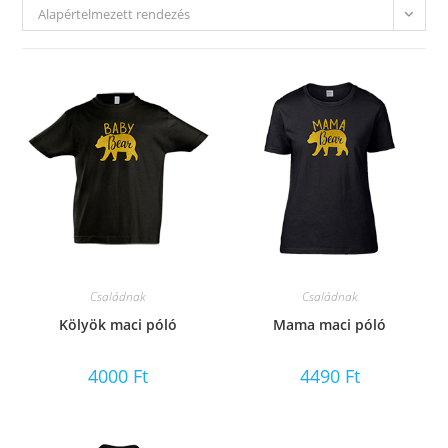
Alapértelmezett rendezés
Családnak
Családnak
Kölyök maci póló
Mama maci póló
4000
Ft
4490
Ft