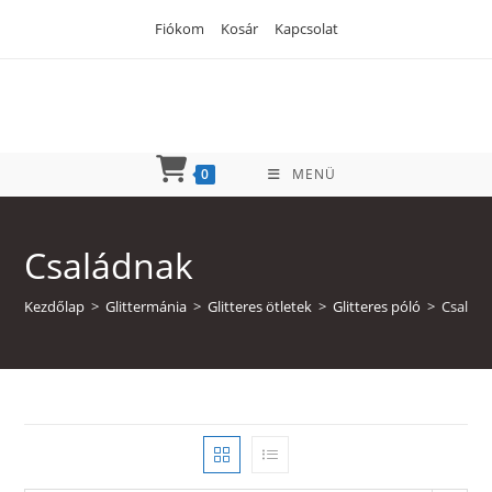
Skip
Fiókom
Kosár
Kapcsolat
to
content
0
MENÜ
Családnak
Kezdőlap
>
Glittermánia
>
Glitteres ötletek
>
Glitteres póló
>
Család