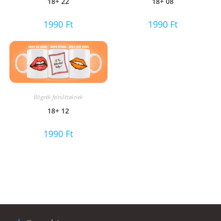
18+ 22
18+ 08
1990
Ft
1990
Ft
Bögrék felnőtteknek
18+ 12
1990
Ft