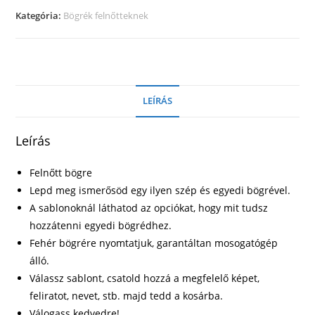
Kategória:
Bögrék felnőtteknek
LEÍRÁS
Leírás
Felnőtt bögre
Lepd meg ismerősöd egy ilyen szép és egyedi bögrével.
A sablonoknál láthatod az opciókat, hogy mit tudsz
hozzátenni egyedi bögrédhez.
Fehér bögrére nyomtatjuk, garantáltan mosogatógép
álló.
Válassz sablont, csatold hozzá a megfelelő képet,
feliratot, nevet, stb. majd tedd a kosárba.
Válogass kedvedre!