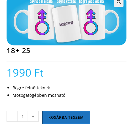
🔍
18+ 25
1990
Ft
Bögre felnőtteknek
Mosogatógépben mosható
18+
-
+
KOSÁRBA TESZEM
25
mennyiség