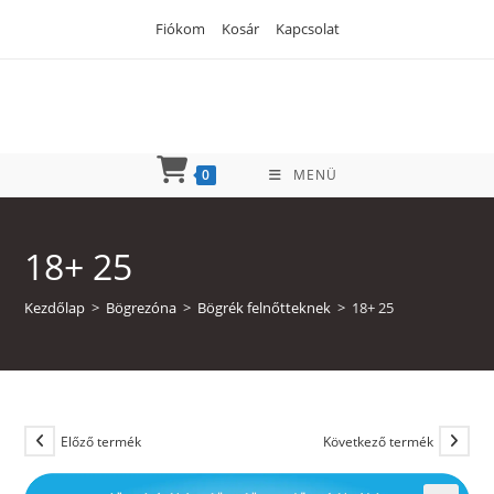
Skip
Fiókom
Kosár
Kapcsolat
to
content
0
MENÜ
18+ 25
Kezdőlap
>
Bögrezóna
>
Bögrék felnőtteknek
>
18+ 25
Előző termék
Következő termék