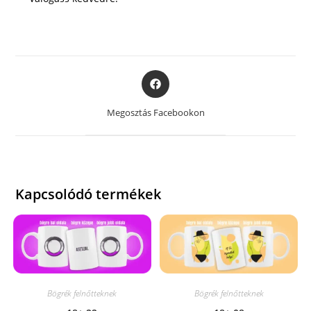
Opens
in
a
Megosztás Facebookon
new
window
Kapcsolódó termékek
Bögrék felnőtteknek
Bögrék felnőtteknek