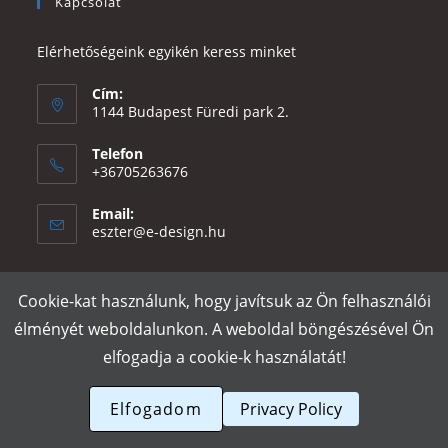
Kapcsolat
Elérhetőségeink egyikén keress minket
Cím:
1144 Budapest Füredi park 2.
Telefon
+36705263676
Email:
Opens
eszter@e-design.hu
in
your
application
Cookie-kat használunk, hogy javítsuk az Ön felhasználói
Rólunk
Szállítás és fizetés
Adatvédelmi tájékoztató
ÁSZF
élményét weboldalunkon. A weboldal böngészésével Ön
Póló nyomtatás
Gy.I.K.
elfogadja a cookie-k használatát!
e-design.hu
Elfogadom
Privacy Policy