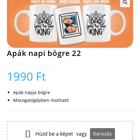
🔍
Apák napi bögre 22
1990
Ft
Apák napja bögre
Mosogatógépben mosható
Húzd be a képet
vagy
Keresés