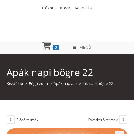
Skip
Fiókom
Kosár
Kapcsolat
to
content
0
MENÜ
Apák napi bögre 22
Kezdőlap
>
Bögrezóna
>
Apák napja
>
Apák napi bögre 22
Előző termék
Következő termék