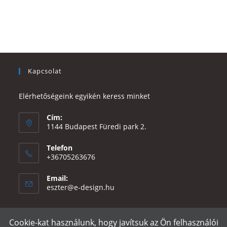
Kapcsolat
Elérhetőségeink egyikén keress minket
Cím:
1144 Budapest Füredi park 2.
Telefon
+36705263676
Email:
Opens
eszter@e-design.hu
in
your
application
Cookie-kat használunk, hogy javítsuk az Ön felhasználói