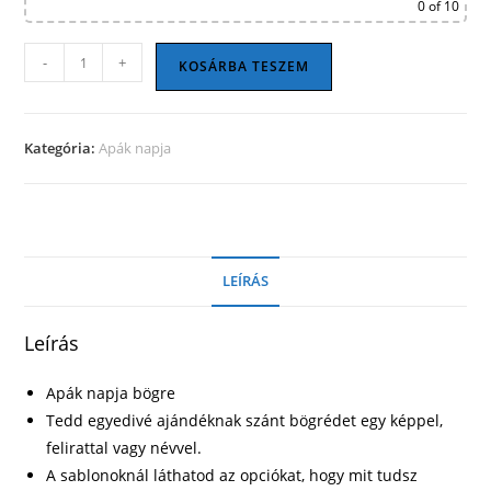
0
of 10
Apák
-
+
KOSÁRBA TESZEM
napi
bögre
22
Kategória:
Apák napja
mennyiség
LEÍRÁS
Leírás
Apák napja bögre
Tedd egyedivé ajándéknak szánt bögrédet egy képpel,
felirattal vagy névvel.
A sablonoknál láthatod az opciókat, hogy mit tudsz