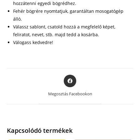
hozzátenni egyedi bögrédhez.
Fehér bögrére nyomtatjuk, garantáltan mosogatógép
álló.
Válassz sablont, csatold hozzá a megfelelő képet,
feliratot, nevet, stb. majd tedd a kosárba.
Válogass kedvedre!
Opens
in
a
Megosztás Facebookon
new
window
Kapcsolódó termékek