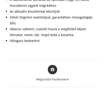
hozzátenni egyedi bögrédhez.
Az aktuális évszámmal készítjük
Fehér bögrére nyomtatjuk, garantáltan mosogatógép
álló.
Válassz sablont, csatold hozzá a megfelelő képet,
feliratot, nevet, stb. majd tedd a kosárba.
Válogass kedvedre!
Opens
in
a
Megosztás Facebookon
new
window