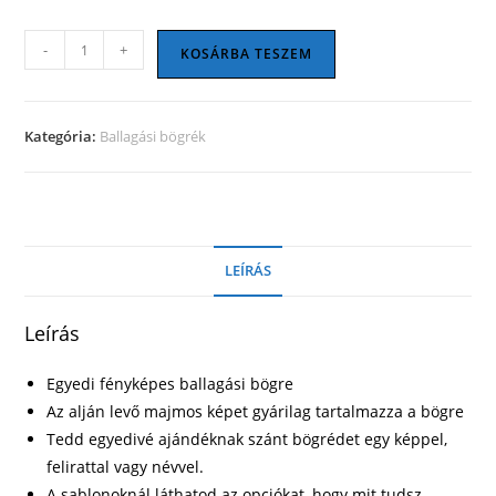
Ballagási
-
+
KOSÁRBA TESZEM
bögre
29
mennyiség
Kategória:
Ballagási bögrék
LEÍRÁS
Leírás
Egyedi fényképes ballagási bögre
Az alján levő majmos képet gyárilag tartalmazza a bögre
Tedd egyedivé ajándéknak szánt bögrédet egy képpel,
felirattal vagy névvel.
A sablonoknál láthatod az opciókat, hogy mit tudsz