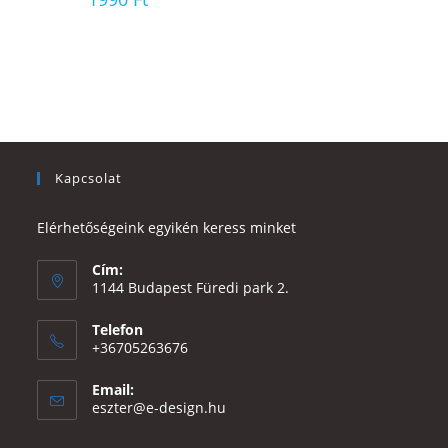
Kapcsolat
Elérhetőségeink egyikén keress minket
Cím:
1144 Budapest Füredi park 2.
Telefon
+36705263676
Email:
Opens
eszter@e-design.hu
in
your