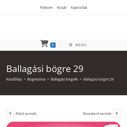
Skip
Fiókom
Kosár
Kapcsolat
to
content
0
MENÜ
Ballagási bögre 29
Kezdőlap
>
Bögrezóna
>
Ballagási bögrék
>
Ballagási bögre 29
Előző termék
Következő termék