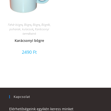
Fehér bögre
,
Bögre
,
Bögre
,
Bögrék,
poharak, kulacsok
,
Karácsonyi
termékeink
Karácsonyi bögre
2490
Ft
Kapcsolat
Elérhetőségeink egyikén keress minket