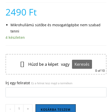
2490
Ft
Mikrohullámú sütőbe és mosogatógépbe nem szabad
tenni
4 készleten
Húzd be a képet
vagy
Keresés
0
of 10
Írj egy feliratot
Ez a felirat lesz majd a terméken
Focis
-
+
KOSÁRBA TESZEM