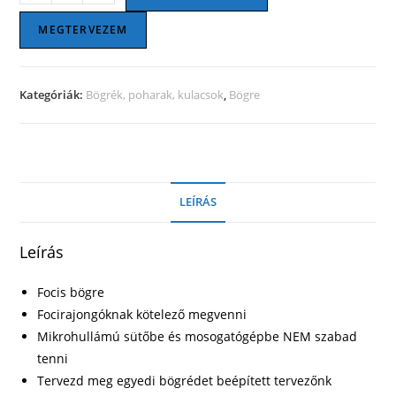
bögre
mennyiség
MEGTERVEZEM
Kategóriák:
Bögrék, poharak, kulacsok
,
Bögre
LEÍRÁS
Leírás
Focis bögre
Focirajongóknak kötelező megvenni
Mikrohullámú sütőbe és mosogatógépbe NEM szabad
tenni
Tervezd meg egyedi bögrédet beépített tervezőnk