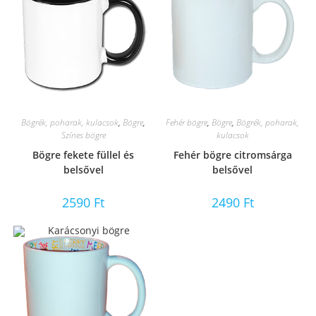
Bögrék, poharak, kulacsok
,
Bögre
,
Fehér bögre
,
Bögre
,
Bögrék, poharak,
Színes bögre
kulacsok
Bögre fekete füllel és
Fehér bögre citromsárga
belsővel
belsővel
2590
Ft
2490
Ft