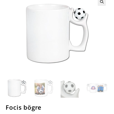
🔍
Focis bögre