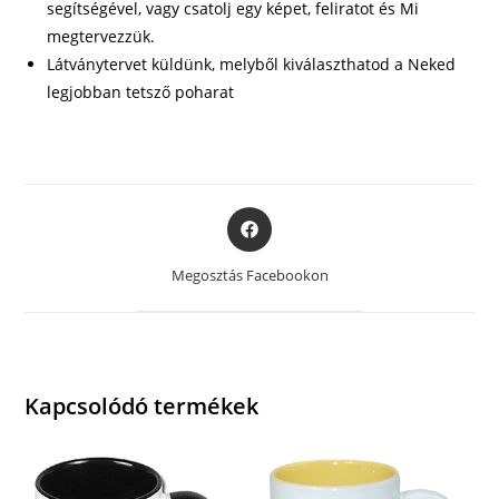
segítségével, vagy csatolj egy képet, feliratot és Mi
megtervezzük.
Látványtervet küldünk, melyből kiválaszthatod a Neked
legjobban tetsző poharat
Opens
in
a
Megosztás Facebookon
new
window
Kapcsolódó termékek