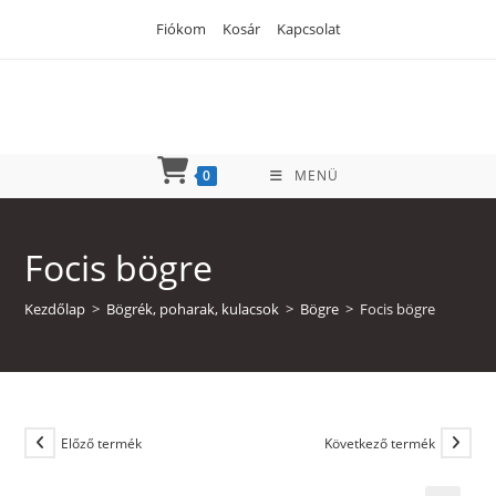
Skip
Fiókom
Kosár
Kapcsolat
to
content
0
MENÜ
Focis bögre
Kezdőlap
>
Bögrék, poharak, kulacsok
>
Bögre
>
Focis bögre
Előző termék
Következő termék