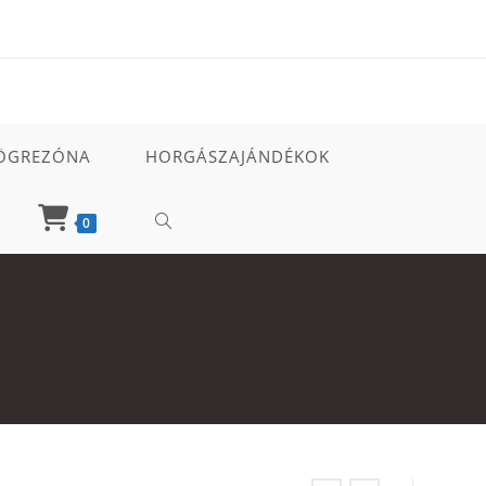
ÖGREZÓNA
HORGÁSZAJÁNDÉKOK
TOGGLE
0
WEBSITE
SEARCH