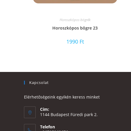
Horoszkópos bögrék
Horoszkópos bögre 23
1990
Ft
Kapcsolat
Elérhetőségeink egyikén keress minket
Cím:
1144 Budapest Füredi park 2.
Telefon