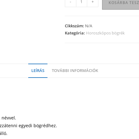
-
+
KOSÁRBA TES
bögre
07
mennyiség
Cikkszám:
N/A
Kategória:
Horoszkópos bögrék
LEÍRÁS
TOVÁBBI INFORMÁCIÓK
 névvel.
ozzátenni egyedi bögrédhez.
lló.