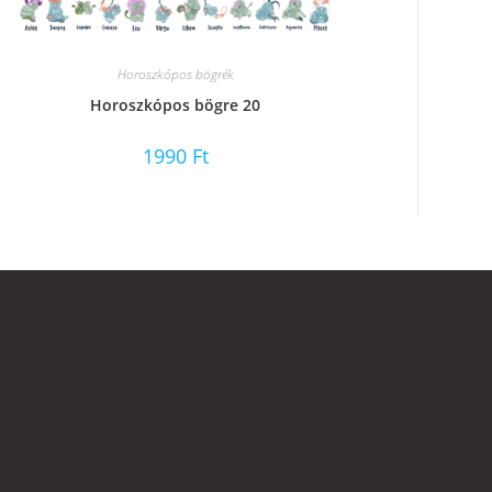
Horoszkópos bögrék
Horoszkópos bögre 20
1990
Ft