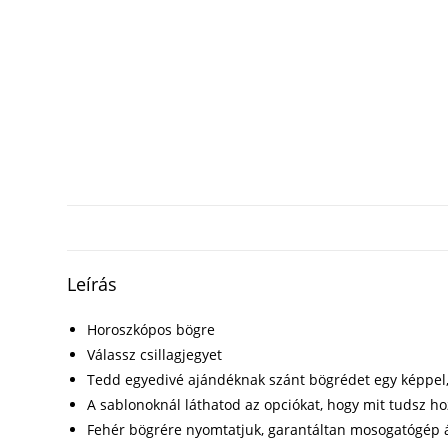
Leírás
Horoszkópos bögre
Válassz csillagjegyet
Tedd egyedivé ajándéknak szánt bögrédet egy képpel,
A sablonoknál láthatod az opciókat, hogy mit tudsz h
Fehér bögrére nyomtatjuk, garantáltan mosogatógép á