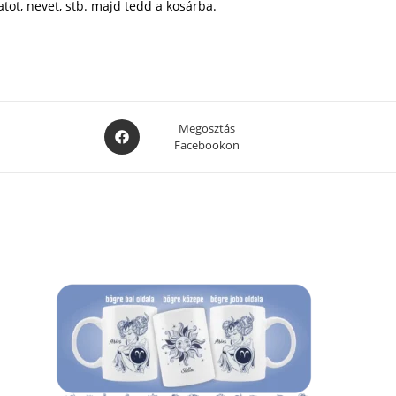
atot, nevet, stb. majd tedd a kosárba.
Opens
Megosztás
Facebookon
in
a
new
window