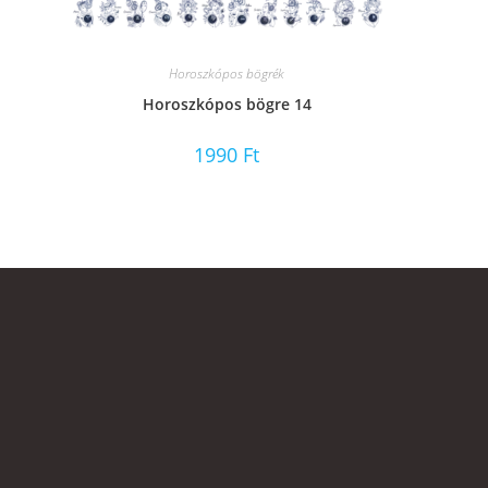
Horoszkópos bögrék
Horoszkópos bögre 14
1990
Ft