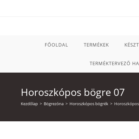
Skip
to
content
FŐOLDAL
TERMÉKEK
KÉSZ
TERMÉKTERVEZŐ H
Horoszkópos bögre 07
Kezdőlap
>
Bögrezóna
>
Horoszkópos bögrék
>
Horoszkópos