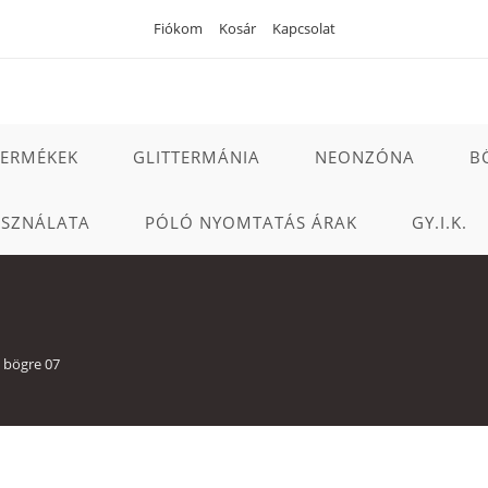
Fiókom
Kosár
Kapcsolat
TERMÉKEK
GLITTERMÁNIA
NEONZÓNA
B
ASZNÁLATA
PÓLÓ NYOMTATÁS ÁRAK
GY.I.K.
 bögre 07