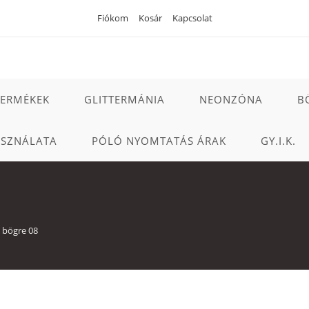
Fiókom
Kosár
Kapcsolat
TERMÉKEK
GLITTERMÁNIA
NEONZÓNA
B
ASZNÁLATA
PÓLÓ NYOMTATÁS ÁRAK
GY.I.K.
 bögre 08