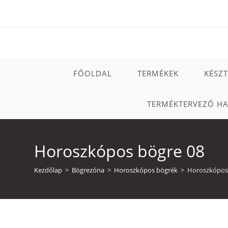
Skip
to
content
FŐOLDAL
TERMÉKEK
KÉSZ
TERMÉKTERVEZŐ H
Horoszkópos bögre 08
Kezdőlap
>
Bögrezóna
>
Horoszkópos bögrék
>
Horoszkópos