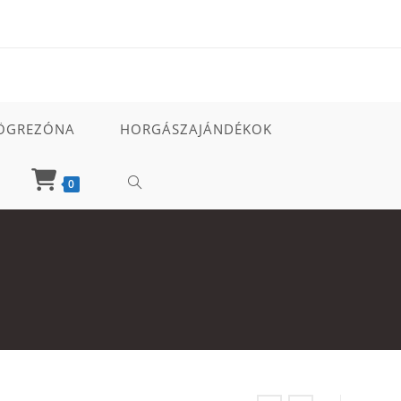
ÖGREZÓNA
HORGÁSZAJÁNDÉKOK
TOGGLE
0
WEBSITE
SEARCH