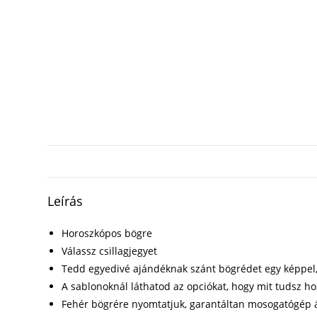
Leírás
Horoszkópos bögre
Válassz csillagjegyet
Tedd egyedivé ajándéknak szánt bögrédet egy képpel,
A sablonoknál láthatod az opciókat, hogy mit tudsz h
Fehér bögrére nyomtatjuk, garantáltan mosogatógép á