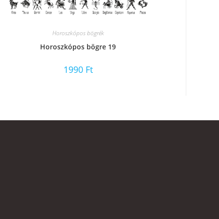
Horoszkópos bögrék
Horoszkópos bögre 19
1990
Ft