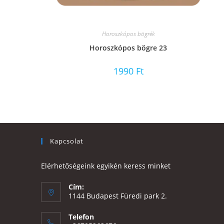
Horoszkópos bögrék
Horoszkópos bögre 23
1990
Ft
Kapcsolat
Elérhetőségeink egyikén keress minket
Cím:
1144 Budapest Füredi park 2.
Telefon