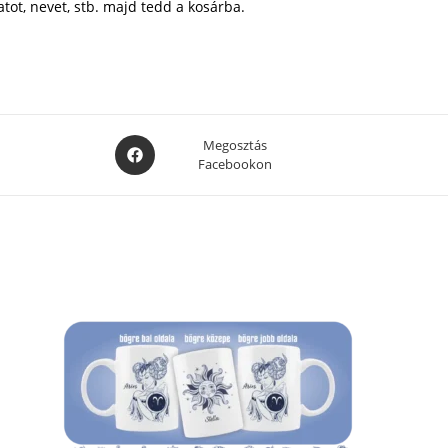
atot, nevet, stb. majd tedd a kosárba.
Opens
Megosztás
Facebookon
in
a
new
window