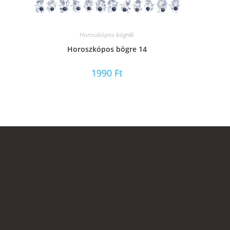
Horoszkópos bögrék
Horoszkópos bögre 14
1990
Ft