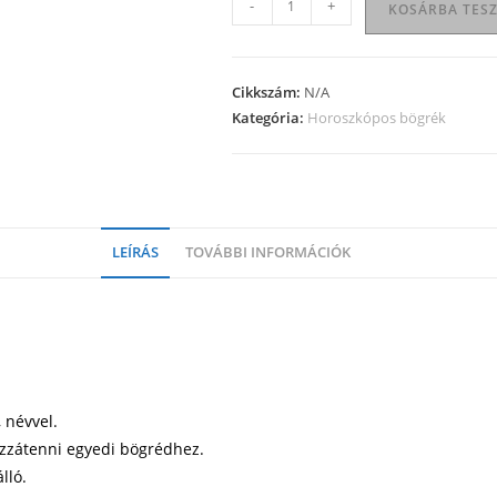
-
+
KOSÁRBA TES
bögre
08
mennyiség
Cikkszám:
N/A
Kategória:
Horoszkópos bögrék
LEÍRÁS
TOVÁBBI INFORMÁCIÓK
 névvel.
ozzátenni egyedi bögrédhez.
lló.