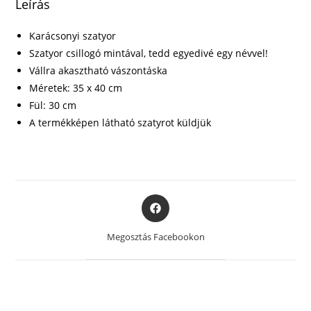
Leírás
Karácsonyi szatyor
Szatyor csillogó mintával, tedd egyedivé egy névvel!
Vállra akasztható vászontáska
Méretek: 35 x 40 cm
Fül: 30 cm
A termékképen látható szatyrot küldjük
Opens
in
a
Megosztás Facebookon
new
window