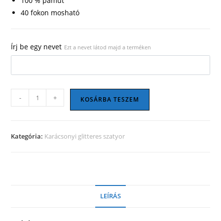
100 % pamut
40 fokon mosható
Írj be egy nevet
Ezt a nevet látod majd a terméken
Karácsonyi
-
+
KOSÁRBA TESZEM
szatyor
02
mennyiség
Kategória:
Karácsonyi glitteres szatyor
LEÍRÁS