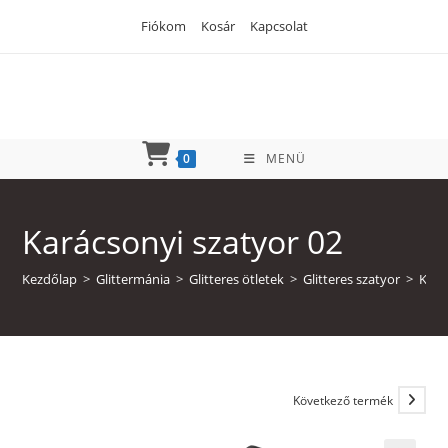
Skip
Fiókom
Kosár
Kapcsolat
to
content
0
MENÜ
Karácsonyi szatyor 02
Kezdőlap
>
Glittermánia
>
Glitteres ötletek
>
Glitteres szatyor
>
Kará
Következő termék