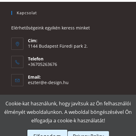
Kapcsolat
Elérhetőségeink egyikén keress minket
Cím:
1144 Budapest Füredi park 2.
Telefon
+36705263676
Email:
Opens
eszter@e-design.hu
in
your
application
Cookie-kat használunk, hogy javítsuk az Ön felhasználói
Rólunk
Szállítás és fizetés
Adatvédelmi tájékoztató
ÁSZF
élményét weboldalunkon. A weboldal böngészésével Ön
Póló nyomtatás
Gy.I.K.
elfogadja a cookie-k használatát!
e-design.hu