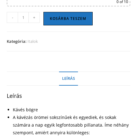
0
of 10
Kávés
-
+
KOSÁRBA TESZEM
bögre
33
mennyiség
Kategória:
Italok
LEÍRÁS
Leírás
Kávés bögre
A kávézás örömei sokszínűek és egyediek, és sokak
számára a nap egyik legfontosabb pillanata. Íme néhány
szempont, amiért annyira különleges: