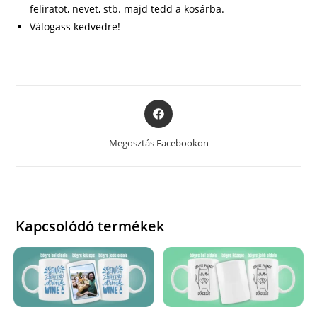
feliratot, nevet, stb. majd tedd a kosárba.
Válogass kedvedre!
Opens
in
a
Megosztás Facebookon
new
window
Kapcsolódó termékek