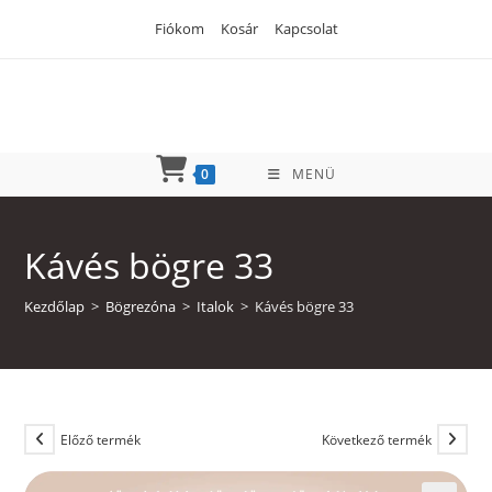
Skip
Fiókom
Kosár
Kapcsolat
to
content
0
MENÜ
Kávés bögre 33
Kezdőlap
>
Bögrezóna
>
Italok
>
Kávés bögre 33
Előző termék
Következő termék