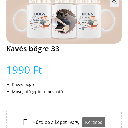
🔍
Kávés bögre 33
1990
Ft
Kávés bögre
Mosogatógépben mosható
Húzd be a képet
vagy
Keresés