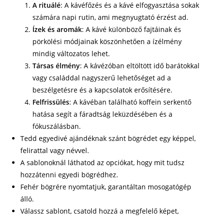
A rituálé
: A kávéfőzés és a kávé elfogyasztása sokak
számára napi rutin, ami megnyugtató érzést ad.
Ízek és aromák
: A kávé különböző fajtáinak és
pörkölési módjainak köszönhetően a ízélmény
mindig változatos lehet.
Társas élmény
: A kávézóban eltöltött idő barátokkal
vagy családdal nagyszerű lehetőséget ad a
beszélgetésre és a kapcsolatok erősítésére.
Felfrissülés
: A kávéban található koffein serkentő
hatása segít a fáradtság leküzdésében és a
fókuszálásban.
Tedd egyedivé ajándéknak szánt bögrédet egy képpel,
felirattal vagy névvel.
A sablonoknál láthatod az opciókat, hogy mit tudsz
hozzátenni egyedi bögrédhez.
Fehér bögrére nyomtatjuk, garantáltan mosogatógép
álló.
Válassz sablont, csatold hozzá a megfelelő képet,