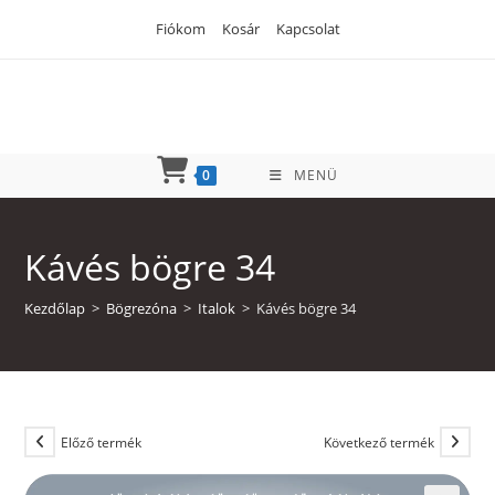
Skip
Fiókom
Kosár
Kapcsolat
to
content
0
MENÜ
Kávés bögre 34
Kezdőlap
>
Bögrezóna
>
Italok
>
Kávés bögre 34
Előző termék
Következő termék