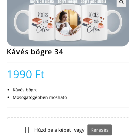
🔍
Kávés bögre 34
1990
Ft
Kávés bögre
Mosogatógépben mosható
Húzd be a képet
vagy
Keresés