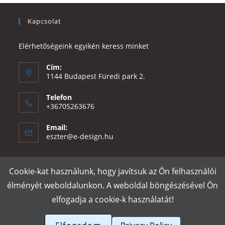
Kapcsolat
Elérhetőségeink egyikén keress minket
Cím:
1144 Budapest Füredi park 2.
Telefon
+36705263676
Email:
Opens
eszter@e-design.hu
in
your
application
Cookie-kat használunk, hogy javítsuk az Ön felhasználói
Rólunk
Szállítás és fizetés
Adatvédelmi tájékoztató
ÁSZF
élményét weboldalunkon. A weboldal böngészésével Ön
Póló nyomtatás
Gy.I.K.
elfogadja a cookie-k használatát!
e-design.hu