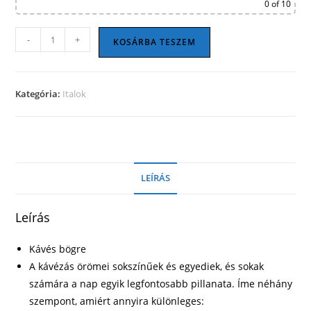
0
of 10
Kávés
-
+
KOSÁRBA TESZEM
bögre
34
mennyiség
Kategória:
Italok
LEÍRÁS
Leírás
Kávés bögre
A kávézás örömei sokszínűek és egyediek, és sokak
számára a nap egyik legfontosabb pillanata. Íme néhány
szempont, amiért annyira különleges: