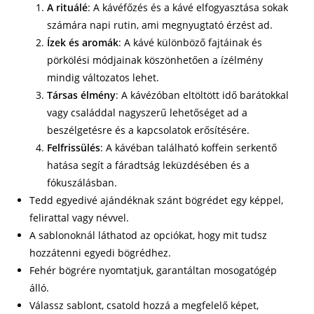
A rituálé
: A kávéfőzés és a kávé elfogyasztása sokak
számára napi rutin, ami megnyugtató érzést ad.
Ízek és aromák
: A kávé különböző fajtáinak és
pörkölési módjainak köszönhetően a ízélmény
mindig változatos lehet.
Társas élmény
: A kávézóban eltöltött idő barátokkal
vagy családdal nagyszerű lehetőséget ad a
beszélgetésre és a kapcsolatok erősítésére.
Felfrissülés
: A kávéban található koffein serkentő
hatása segít a fáradtság leküzdésében és a
fókuszálásban.
Tedd egyedivé ajándéknak szánt bögrédet egy képpel,
felirattal vagy névvel.
A sablonoknál láthatod az opciókat, hogy mit tudsz
hozzátenni egyedi bögrédhez.
Fehér bögrére nyomtatjuk, garantáltan mosogatógép
álló.
Válassz sablont, csatold hozzá a megfelelő képet,