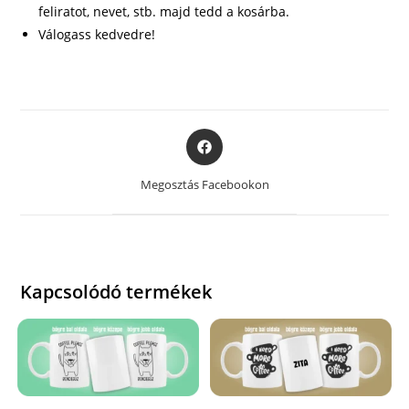
feliratot, nevet, stb. majd tedd a kosárba.
Válogass kedvedre!
Opens
in
a
Megosztás Facebookon
new
window
Kapcsolódó termékek