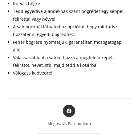
Kutyás bögre
Tedd egyedivé ajándéknak szánt bögrédet egy képpel,
felirattal vagy névvel.
A sablonoknál láthatod az opciókat, hogy mit tudsz
hozzátenni egyedi bögrédhez.
Fehér bögrére nyomtatjuk, garantáltan mosogatógép
álló.
Válassz sablont, csatold hozzá a megfelelő képet,
feliratot, nevet, stb. majd tedd a kosárba.
Válogass kedvedre!
Opens
in
a
Megosztás Facebookon
new
window