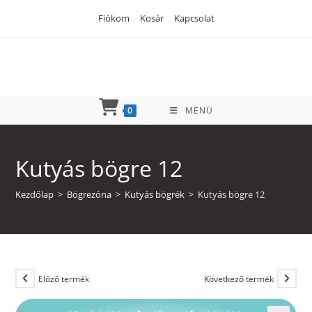
Skip
Fiókom
Kosár
Kapcsolat
to
content
0
MENÜ
Kutyás bögre 12
Kezdőlap
>
Bögrezóna
>
Kutyás bögrék
>
Kutyás bögre 12
Előző termék
Következő termék