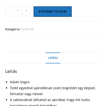
Nővér
-
+
KOSÁRBA TESZEM
bögre
04
mennyiség
Kategória:
Szakmák
LEÍRÁS
Leírás
Nővér bögre
Tedd egyedivé ajándéknak szánt bögrédet egy képpel,
felirattal vagy névvel.
A sablonoknál láthatod az opciókat, hogy mit tudsz
hozzátenni egyedi bögrédhez.