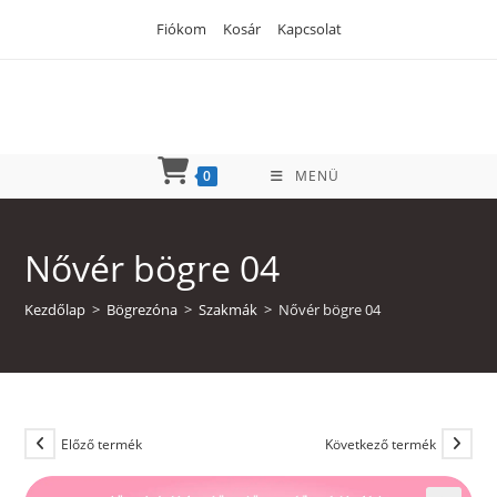
Skip
Fiókom
Kosár
Kapcsolat
to
content
0
MENÜ
Nővér bögre 04
Kezdőlap
>
Bögrezóna
>
Szakmák
>
Nővér bögre 04
Előző termék
Következő termék