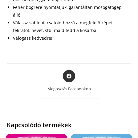
Fehér bögrére nyomtatjuk, garantáltan mosogatógép
álló.
Válassz sablont, csatold hozzá a megfelelő képet,
feliratot, nevet, stb. majd tedd a kosárba.
Válogass kedvedre!
Opens
in
a
Megosztás Facebookon
new
window
Kapcsolódó termékek