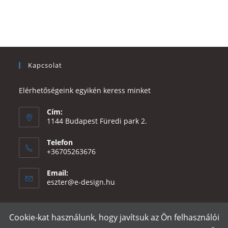
Kapcsolat
Elérhetőségeink egyikén keress minket
Cím:
1144 Budapest Füredi park 2.
Telefon
+36705263676
Email:
Opens
eszter@e-design.hu
in
your
application
Cookie-kat használunk, hogy javítsuk az Ön felhasználói