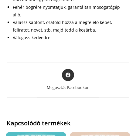
Fehér bögrére nyomtatjuk, garantáltan mosogatógép
álló.
Válassz sablont, csatold hozzá a megfelelő képet,
feliratot, nevet, stb. majd tedd a kosárba.
Válogass kedvedre!
Opens
in
a
Megosztás Facebookon
new
window
Kapcsolódó termékek