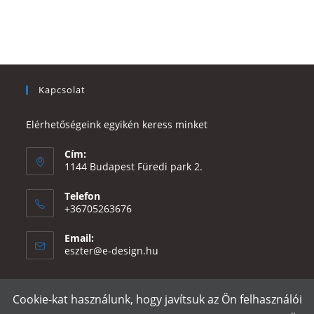
Kapcsolat
Elérhetőségeink egyikén keress minket
Cím:
1144 Budapest Füredi park 2.
Telefon
+36705263676
Email:
Opens
eszter@e-design.hu
in
your
application
Cookie-kat használunk, hogy javítsuk az Ön felhasználói