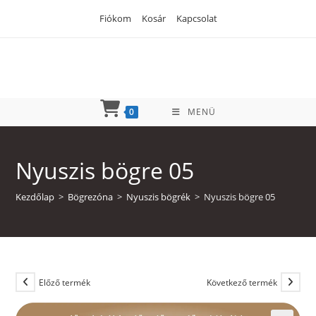
Skip
Fiókom
Kosár
Kapcsolat
to
content
0
MENÜ
Nyuszis bögre 05
Kezdőlap
>
Bögrezóna
>
Nyuszis bögrék
>
Nyuszis bögre 05
Előző termék
Következő termék