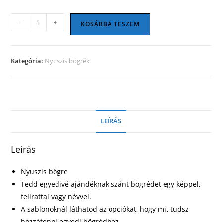
Nyuszis
-
+
KOSÁRBA TESZEM
bögre
05
mennyiség
Kategória:
Nyuszis bögrék
LEÍRÁS
Leírás
Nyuszis bögre
Tedd egyedivé ajándéknak szánt bögrédet egy képpel,
felirattal vagy névvel.
A sablonoknál láthatod az opciókat, hogy mit tudsz
hozzátenni egyedi bögrédhez.