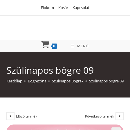
Skip
Fiókom
Kosár
Kapcsolat
to
content
0
MENÜ
Szülinapos bögre 09
Kezdőlap
>
Bögrezóna
>
Szülinapos Bögrék
>
Szülinapos bögre 09
Előző termék
Következő termék