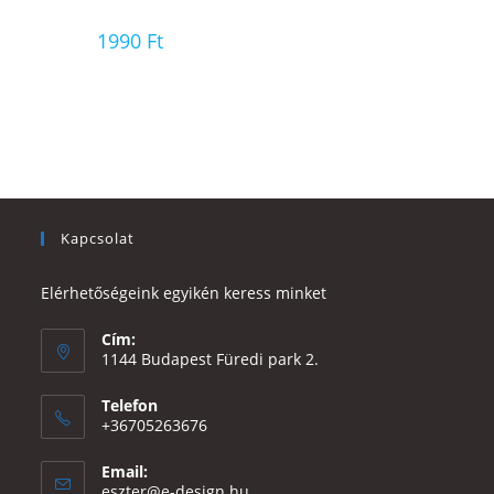
1990
Ft
Kapcsolat
Elérhetőségeink egyikén keress minket
Cím:
1144 Budapest Füredi park 2.
Telefon
+36705263676
Email:
Opens
eszter@e-design.hu