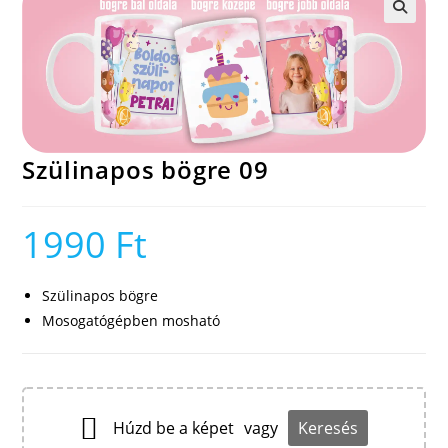
🔍
Szülinapos bögre 09
1990
Ft
Szülinapos bögre
Mosogatógépben mosható
Húzd be a képet
vagy
Keresés