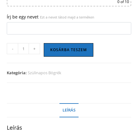
0
of 10
Írj be egy nevet
Ezt a nevet látod majd a terméken
Szülinapos
-
+
KOSÁRBA TESZEM
bögre
09
mennyiség
Kategória:
Szülinapos Bögrék
LEÍRÁS
Leírás