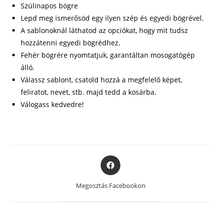
Szülinapos bögre
Lepd meg ismerősöd egy ilyen szép és egyedi bögrével.
A sablonoknál láthatod az opciókat, hogy mit tudsz
hozzátenni egyedi bögrédhez.
Fehér bögrére nyomtatjuk, garantáltan mosogatógép
álló.
Válassz sablont, csatold hozzá a megfelelő képet,
feliratot, nevet, stb. majd tedd a kosárba.
Válogass kedvedre!
Opens
in
a
Megosztás Facebookon
new
window