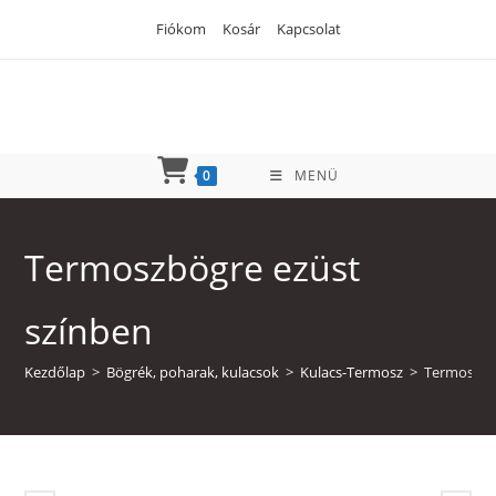
Skip
Fiókom
Kosár
Kapcsolat
to
content
0
MENÜ
Termoszbögre ezüst
színben
Kezdőlap
>
Bögrék, poharak, kulacsok
>
Kulacs-Termosz
>
Termoszbö