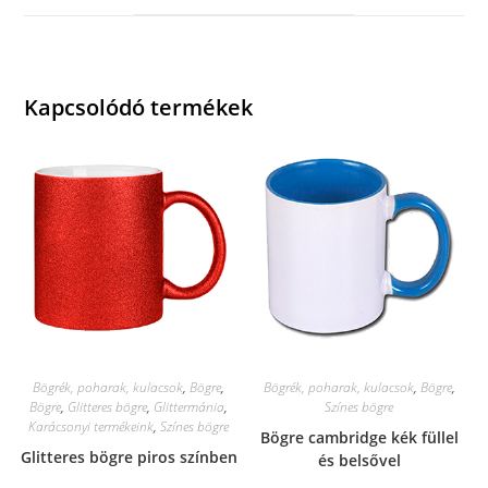
window
Kapcsolódó termékek
Bögrék, poharak, kulacsok
,
Bögre
,
Bögrék, poharak, kulacsok
,
Bögre
,
Bögre
,
Glitteres bögre
,
Glittermánia
,
Színes bögre
Karácsonyi termékeink
,
Színes bögre
Bögre cambridge kék füllel
Glitteres bögre piros színben
és belsővel