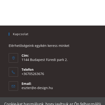
Kapcsolat
Elérhetőségeink egyikén keress minket
Cím:
1144 Budapest Füredi park 2.
Telefon
+36705263676
Email:
Opens
eszter@e-design.hu
in
your
application
Cookie-kat használunk, hogy javítsuk az Ön felhasználói