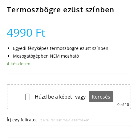
Termoszbögre ezüst színben
4990
Ft
Egyedi fényképes termoszbögre ezüst színben
Mosogatógépben NEM mosható
4 készleten
Húzd be a képet
vagy
Keresés
0
of 10
Írj egy feliratot
Ez a felirat lesz majd a terméken