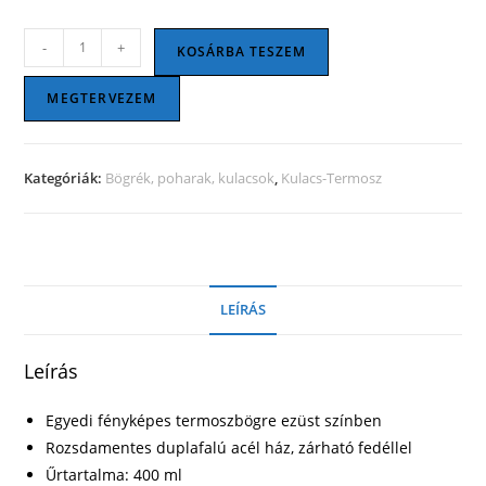
Termoszbögre
-
+
KOSÁRBA TESZEM
ezüst
színben
MEGTERVEZEM
mennyiség
Kategóriák:
Bögrék, poharak, kulacsok
,
Kulacs-Termosz
LEÍRÁS
Leírás
Egyedi fényképes termoszbögre ezüst színben
Rozsdamentes duplafalú acél ház, zárható fedéllel
Űrtartalma: 400 ml