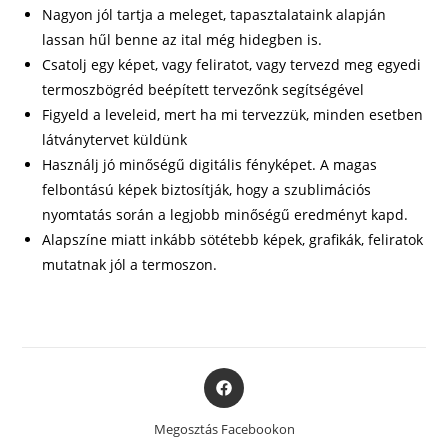
Nagyon jól tartja a meleget, tapasztalataink alapján
lassan hűl benne az ital még hidegben is.
Csatolj egy képet, vagy feliratot, vagy tervezd meg egyedi
termoszbögréd beépített tervezőnk segítségével
Figyeld a leveleid, mert ha mi tervezzük, minden esetben
látványtervet küldünk
Használj jó minőségű digitális fényképet. A magas
felbontású képek biztosítják, hogy a szublimációs
nyomtatás során a legjobb minőségű eredményt kapd.
Alapszíne miatt inkább sötétebb képek, grafikák, feliratok
mutatnak jól a termoszon.
Opens
in
a
Megosztás Facebookon
new