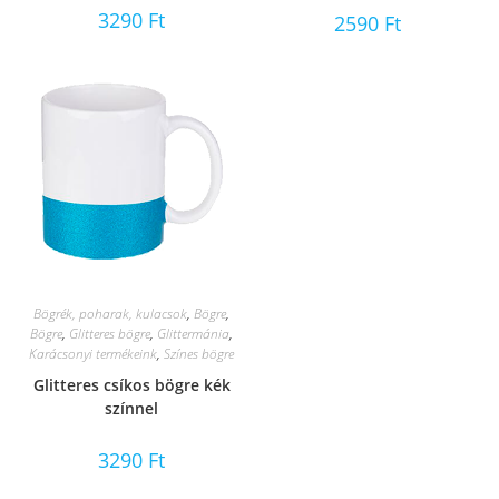
3290
Ft
2590
Ft
Bögrék, poharak, kulacsok
,
Bögre
,
Bögre
,
Glitteres bögre
,
Glittermánia
,
Karácsonyi termékeink
,
Színes bögre
Glitteres csíkos bögre kék
színnel
3290
Ft