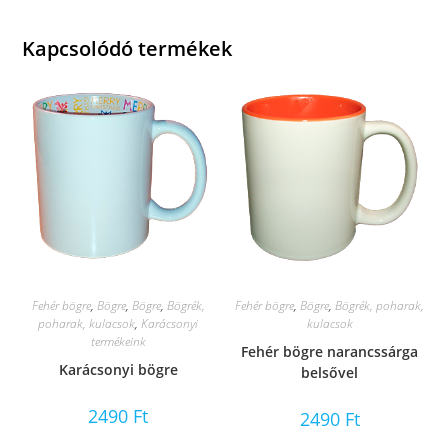
Kapcsolódó termékek
Fehér bögre
,
Bögre
,
Bögre
,
Bögrék,
Fehér bögre
,
Bögre
,
Bögrék, poharak,
poharak, kulacsok
,
Karácsonyi
kulacsok
termékeink
Fehér bögre narancssárga
Karácsonyi bögre
belsővel
2490
Ft
2490
Ft