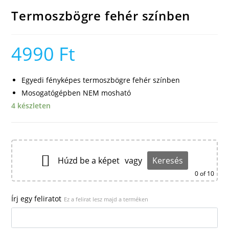
Termoszbögre fehér színben
4990
Ft
Egyedi fényképes termoszbögre fehér színben
Mosogatógépben NEM mosható
4 készleten
Húzd be a képet
vagy
Keresés
0
of 10
Írj egy feliratot
Ez a felirat lesz majd a terméken