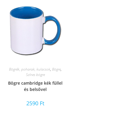
Bögrék, poharak, kulacsok
,
Bögre
,
Színes bögre
Bögre cambridge kék füllel
és belsővel
2590
Ft