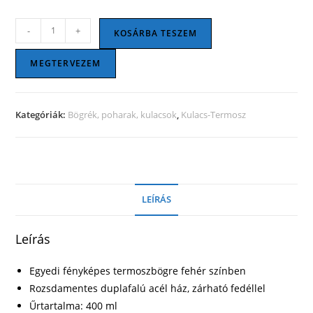
Termoszbögre
-
+
KOSÁRBA TESZEM
fehér
színben
MEGTERVEZEM
mennyiség
Kategóriák:
Bögrék, poharak, kulacsok
,
Kulacs-Termosz
LEÍRÁS
Leírás
Egyedi fényképes termoszbögre fehér színben
Rozsdamentes duplafalú acél ház, zárható fedéllel
Űrtartalma: 400 ml