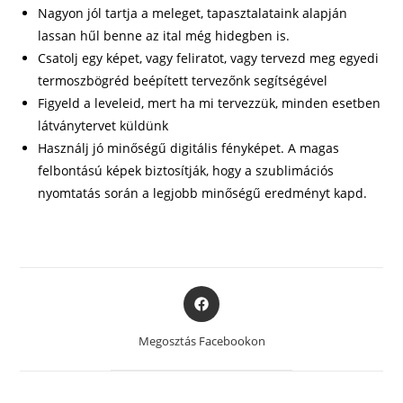
Nagyon jól tartja a meleget, tapasztalataink alapján
lassan hűl benne az ital még hidegben is.
Csatolj egy képet, vagy feliratot, vagy tervezd meg egyedi
termoszbögréd beépített tervezőnk segítségével
Figyeld a leveleid, mert ha mi tervezzük, minden esetben
látványtervet küldünk
Használj jó minőségű digitális fényképet. A magas
felbontású képek biztosítják, hogy a szublimációs
nyomtatás során a legjobb minőségű eredményt kapd.
Opens
in
a
Megosztás Facebookon
new
window