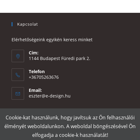
Kapcsolat
Elérhetőségeink egyikén keress minket
Cím:
1144 Budapest Füredi park 2.
Telefon
+36705263676
Email:
Opens
eszter@e-design.hu
in
your
application
Cookie-kat használunk, hogy javítsuk az Ön felhasználói
Rólunk
Szállítás és fizetés
Adatvédelmi tájékoztató
ÁSZF
élményét weboldalunkon. A weboldal böngészésével Ön
Póló nyomtatás
Gy.I.K.
elfogadja a cookie-k használatát!