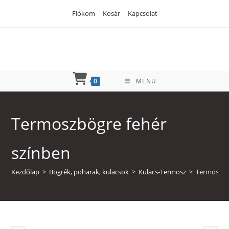
Skip
Fiókom
Kosár
Kapcsolat
to
content
0
MENÜ
Termoszbögre fehér
színben
Kezdőlap
>
Bögrék, poharak, kulacsok
>
Kulacs-Termosz
>
Termoszbö