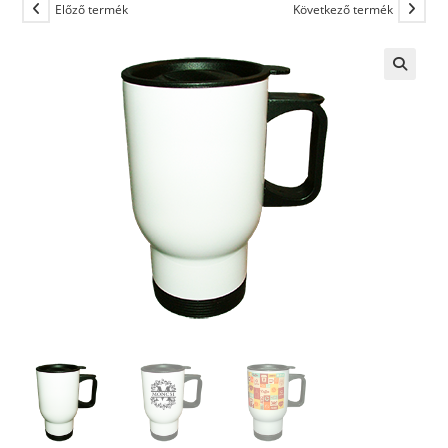
Előző termék
Következő termék
🔍