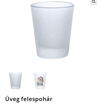
🔍
Üveg felespohár