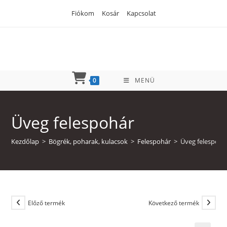
Skip
Fiókom
Kosár
Kapcsolat
to
content
0
MENÜ
Üveg felespohár
Kezdőlap
>
Bögrék, poharak, kulacsok
>
Felespohár
>
Üveg felespohá
Előző termék
Következő termék