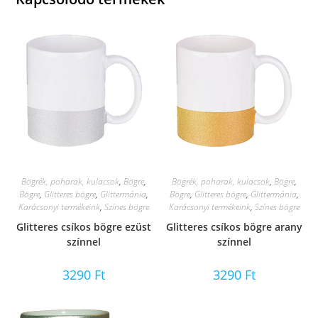
Bögrék, poharak, kulacsok
,
Bögre
,
Bögrék, poharak, kulacsok
,
Bögre
,
Bögre
,
Glitteres bögre
,
Glittermánia
,
Bögre
,
Glitteres bögre
,
Glittermánia
,
Karácsonyi termékeink
,
Színes bögre
Karácsonyi termékeink
,
Színes bögre
Glitteres csíkos bögre ezüst
Glitteres csíkos bögre arany
színnel
színnel
3290
Ft
3290
Ft