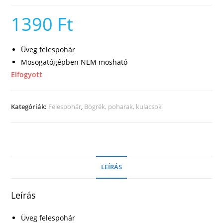
1390
Ft
Üveg felespohár
Mosogatógépben NEM mosható
Elfogyott
Kategóriák:
Felespohár
,
Bögrék, poharak, kulacsok
LEÍRÁS
Leírás
Üveg felespohár