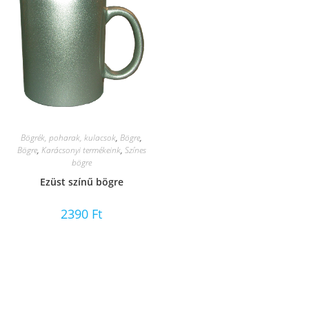
Bögrék, poharak, kulacsok
,
Bögre
,
Bögre
,
Karácsonyi termékeink
,
Színes
bögre
Ezüst színű bögre
2390
Ft