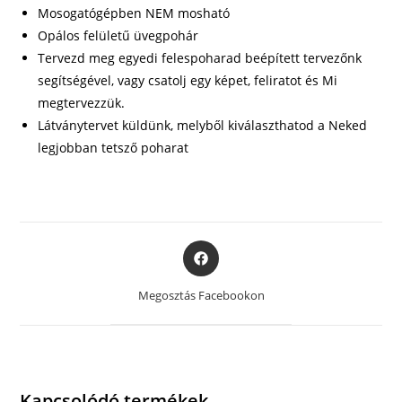
Mosogatógépben NEM mosható
Opálos felületű üvegpohár
Tervezd meg egyedi felespoharad beépített tervezőnk
segítségével, vagy csatolj egy képet, feliratot és Mi
megtervezzük.
Látványtervet küldünk, melyből kiválaszthatod a Neked
legjobban tetsző poharat
Opens
in
a
Megosztás Facebookon
new
window
Kapcsolódó termékek