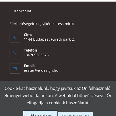
Kapcsolat
Elérhetőségeink egyikén keress minket
Cím:
1144 Budapest Füredi park 2.
Telefon
+36705263676
Email:
Opens
eszter@e-design.hu
in
your
application
Cookie-kat használunk, hogy javítsuk az Ön felhasználói
Rólunk
Szállítás és fizetés
Adatvédelmi tájékoztató
ÁSZF
élményét weboldalunkon. A weboldal böngészésével Ön
Póló nyomtatás
Gy.I.K.
elfogadja a cookie-k használatát!
e-design.hu