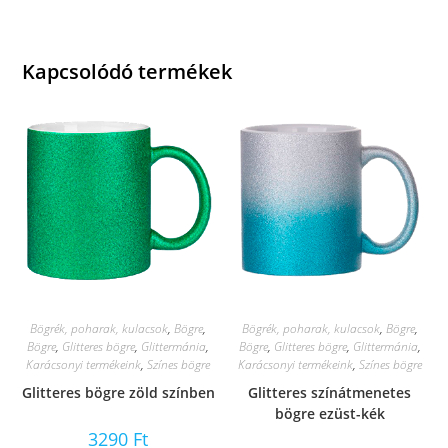
Kapcsolódó termékek
Bögrék, poharak, kulacsok
,
Bögre
,
Bögrék, poharak, kulacsok
,
Bögre
,
Bögre
,
Glitteres bögre
,
Glittermánia
,
Bögre
,
Glitteres bögre
,
Glittermánia
,
Karácsonyi termékeink
,
Színes bögre
Karácsonyi termékeink
,
Színes bögre
Glitteres bögre zöld színben
Glitteres színátmenetes
bögre ezüst-kék
3290
Ft