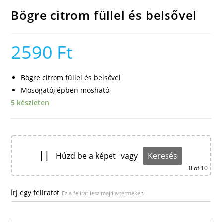
Bögre citrom füllel és belsővel
2590
Ft
Bögre citrom füllel és belsővel
Mosogatógépben mosható
5 készleten
Húzd be a képet
vagy
Keresés
0
of 10
Írj egy feliratot
Ez a felirat lesz majd a terméken