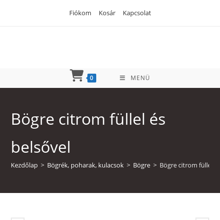
Skip
Fiókom
Kosár
Kapcsolat
to
content
0
MENÜ
Bögre citrom füllel és
belsővel
Kezdőlap
>
Bögrék, poharak, kulacsok
>
Bögre
>
Bögre citrom füllel é