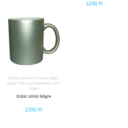
3290
Ft
Bögrék, poharak, kulacsok
,
Bögre
,
Bögre
,
Karácsonyi termékeink
,
Színes
bögre
Ezüst színű bögre
2390
Ft