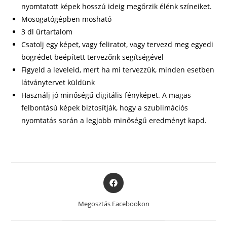
nyomtatott képek hosszú ideig megőrzik élénk színeiket.
Mosogatógépben mosható
3 dl űrtartalom
Csatolj egy képet, vagy feliratot, vagy tervezd meg egyedi
bögrédet beépített tervezőnk segítségével
Figyeld a leveleid, mert ha mi tervezzük, minden esetben
látványtervet küldünk
Használj jó minőségű digitális fényképet. A magas
felbontású képek biztosítják, hogy a szublimációs
nyomtatás során a legjobb minőségű eredményt kapd.
Opens
in
a
Megosztás Facebookon
new
window