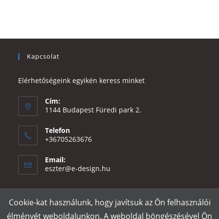
Kapcsolat
Elérhetőségeink egyikén keress minket
Cím:
1144 Budapest Füredi park 2.
Telefon
+36705263676
Email:
Opens
eszter@e-design.hu
in
your
application
Cookie-kat használunk, hogy javítsuk az Ön felhasználói
Rólunk
Szállítás és fizetés
Adatvédelmi tájékoztató
ÁSZF
élményét weboldalunkon. A weboldal böngészésével Ön