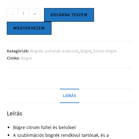
Bögre
-
+
KOSÁRBA TESZEM
citrom
füllel
MEGTERVEZEM
és
belsővel
mennyiség
Kategóriák:
Bögrék, poharak, kulacsok
,
Bögre
,
Színes bögre
Címke:
bögre
LEÍRÁS
Leírás
Bögre citrom füllel és belsővel
A szublimációs bögrék rendkívül tartósak, és a