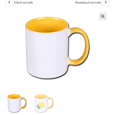
Előző termék
Következő termék
🔍