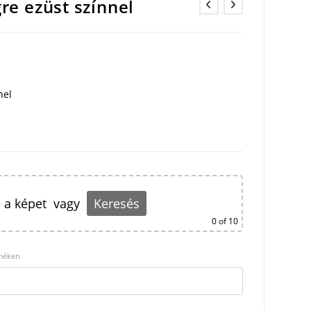
gre ezüst színnel
nel
 a képet
vagy
Keresés
0
of 10
rméken