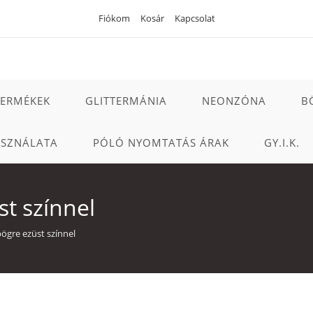
Fiókom
Kosár
Kapcsolat
TERMÉKEK
GLITTERMÁNIA
NEONZÓNA
B
ASZNÁLATA
PÓLÓ NYOMTATÁS ÁRAK
GY.I.K.
st színnel
bögre ezüst színnel