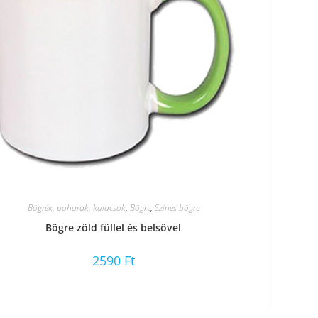
Bögrék, poharak, kulacsok
,
Bögre
,
Színes bögre
Bögre zöld füllel és belsővel
2590
Ft