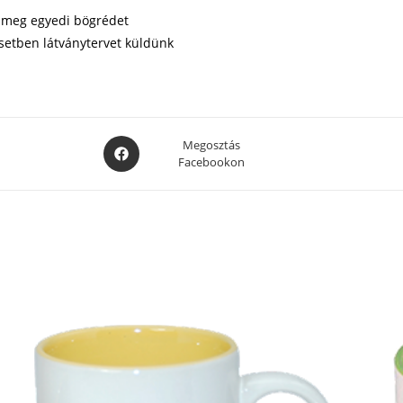
zd meg egyedi bögrédet
setben látványtervet küldünk
Opens
Megosztás
Facebookon
in
a
new
window