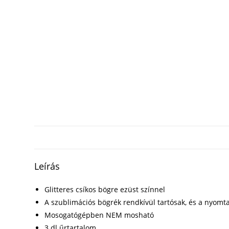
Leírás
Glitteres csíkos bögre ezüst színnel
A szublimációs bögrék rendkívül tartósak, és a nyomta
Mosogatógépben NEM mosható
3 dl űrtartalom