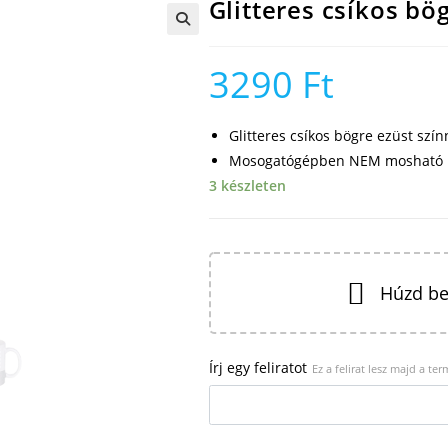
Glitteres csíkos bö
🔍
3290
Ft
Glitteres csíkos bögre ezüst szín
Mosogatógépben NEM mosható
3 készleten
Húzd be
Írj egy feliratot
Ez a felirat lesz majd a te