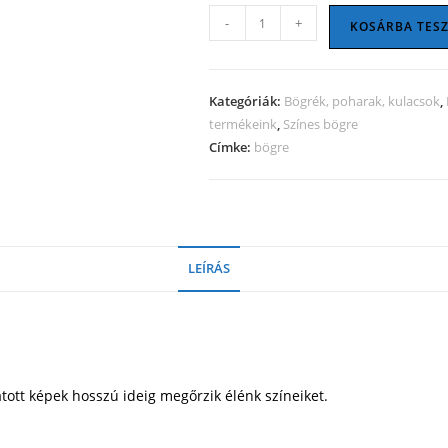
Glitteres
-
+
KOSÁRBA TES
csíkos
bögre
ezüst
Kategóriák:
Bögrék, poharak, kulacsok
,
színnel
termékeink
,
Színes bögre
mennyiség
Címke:
bögre
LEÍRÁS
tott képek hosszú ideig megőrzik élénk színeiket.