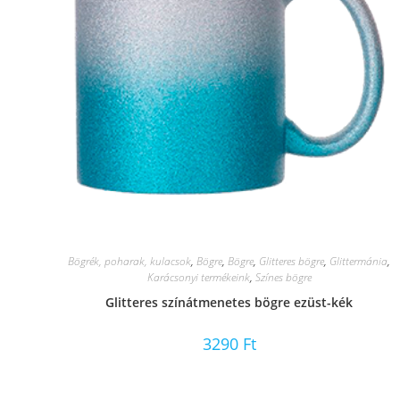
Bögrék, poharak, kulacsok
,
Bögre
,
Bögre
,
Glitteres bögre
,
Glittermánia
,
Karácsonyi termékeink
,
Színes bögre
Glitteres színátmenetes bögre ezüst-kék
3290
Ft