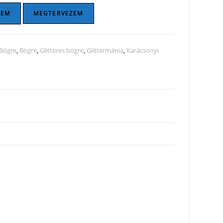
ZEM
MEGTERVEZEM
Bögre
,
Bögre
,
Glitteres bögre
,
Glittermánia
,
Karácsonyi