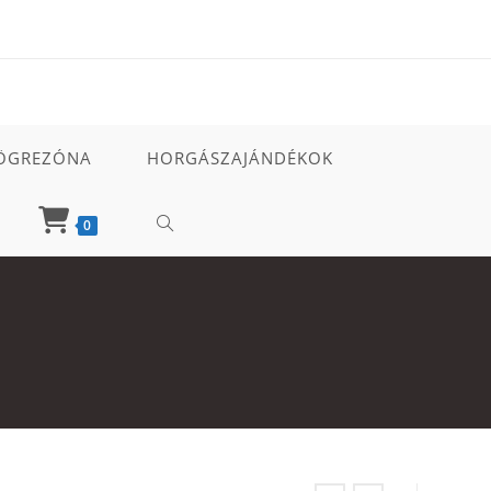
ÖGREZÓNA
HORGÁSZAJÁNDÉKOK
TOGGLE
0
WEBSITE
SEARCH