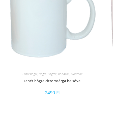
Fehér bögre
,
Bögre
,
Bögrék, poharak, kulacsok
Fehér bögre citromsárga belsővel
2490
Ft