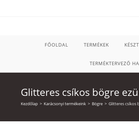
Skip
to
content
FŐOLDAL
TERMÉKEK
KÉSZ
TERMÉKTERVEZŐ H
Glitteres csíkos bögre ezü
Kezdőlap
>
Karácsonyi termékeink
>
Bögre
>
Glitteres csíkos 